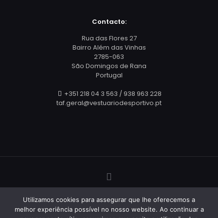
Contacto:
Rua das Flores 27
Bairro Além das Vinhas
2785-063
São Domingos de Rana
Portugal
+351 218 04 3 563 / 938 963 228
taf.geral@vestuariodesportivo.pt
© Todos os Direitos Reservados - 2025
TAF Vestuário
Utilizamos cookies para assegurar que lhe oferecemos a
Desportivo
| Criado por
Webis.pt
melhor experiência possível no nosso website. Ao continuar a