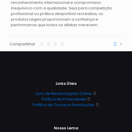
reconhecimento internacional e compromisso
inequívoco com a qualidade. Seja para competição
profissional ou prática desportiva recreativa, os
produtos Legea proporcionam a confiança e
performance que todos os atletas merecem.
Compartilhar
0
Links Úteis
Livro de Reclamações Online
Política de Privacidade
Política de Trocas e Devoluções
Nosso Lema