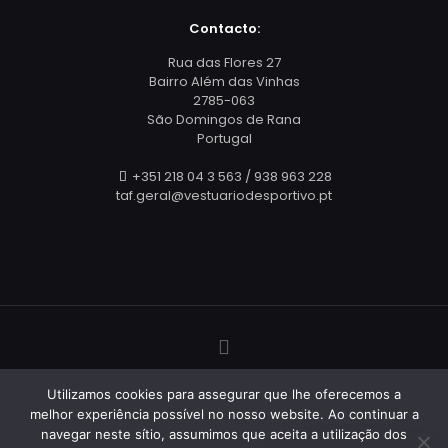
Contacto:
Rua das Flores 27
Bairro Além das Vinhas
2785-063
São Domingos de Rana
Portugal
+351 218 04 3 563 / 938 963 228
taf.geral@vestuariodesportivo.pt
© Todos os Direitos Reservados - 2025
TAF Vestuário
Utilizamos cookies para assegurar que lhe oferecemos a
Desportivo
| Criado por
Webis.pt
melhor experiência possível no nosso website. Ao continuar a
navegar neste sítio, assumimos que aceita a utilização dos