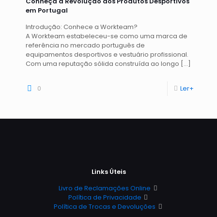
Conheça a Revolução dos Produtos Desportivos
em Portugal
Introdução: Conhece a Workteam?
A Workteam estabeleceu-se como uma marca de
referência no mercado português de
equipamentos desportivos e vestuário profissional.
Com uma reputação sólida construída ao longo
[…]
0
Ler+
Links Úteis
Livro de Reclamações Online
Política de Privacidade
Política de Trocas e Devoluções