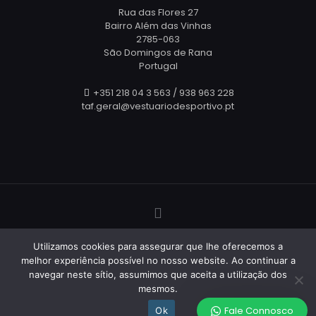
Rua das Flores 27
Bairro Além das Vinhas
2785-063
São Domingos de Rana
Portugal
+351 218 04 3 563 / 938 963 228
taf.geral@vestuariodesportivo.pt
© Todos os Direitos Reservados - 2025
TAF Vestuário
Utilizamos cookies para assegurar que lhe oferecemos a
Desportivo
| Criado por
Webis.pt
melhor experiência possível no nosso website. Ao continuar a
navegar neste sítio, assumimos que aceita a utilização dos
mesmos.
Fale Connosco
Ok