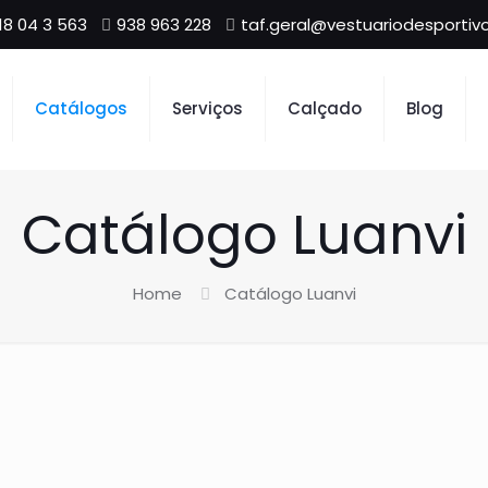
18 04 3 563
938 963 228
taf.geral@vestuariodesportivo
Catálogos
Serviços
Calçado
Blog
Catálogo Luanvi
Home
Catálogo Luanvi