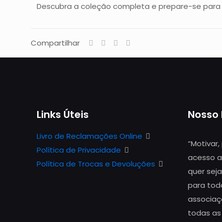
Descubra a coleção completa e prepare-se para e
Compartilhar
Links Úteis
Nosso
Livro de Reclamações Online
“Motivar,
Política de Privacidade
acesso a
Política de Trocas e Devoluções
quer seja
para todo
associaç
todas as