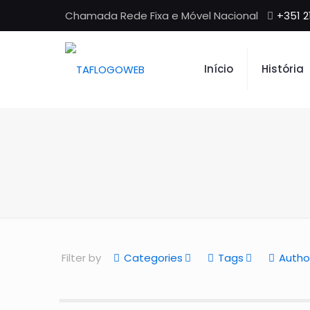
Chamada Rede Fixa e Móvel Nacional
+351 2
Início
História
Filter by
Categories
Tags
Autho