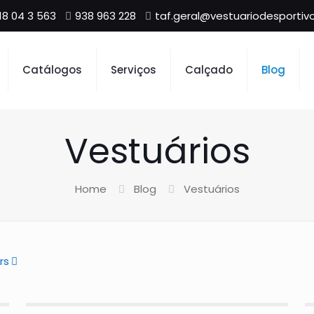
18 04 3 563
938 963 228
taf.geral@vestuariodesportivo
Catálogos
Serviços
Calçado
Blog
Vestuários
Home
Blog
Vestuários
rs